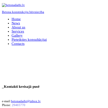
Betona konstrukciju būvniecība
Home
News
About us
Services
Gallery
Pieteikties konsultācijai
Contacts
_Kontakti kreisajā pusē
e-mail:
betonadarbi@inbox.lv
Phone:
29465770