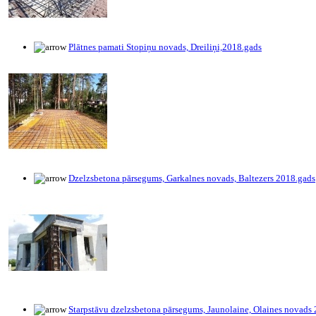
Plātnes pamati Stopiņu novads, Dreiliņi,2018.gads
Dzelzsbetona pārsegums, Garkalnes novads, Baltezers 2018.gads
Starpstāvu dzelzsbetona pārsegums, Jaunolaine, Olaines novads