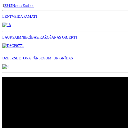
1
2
3
4
5
Next »
End »»
LENTVEIDA PAMATI
LAUKSAIMNIECĪBAS/RAŽOŠANAS OBJEKTI
DZELZSBETONA PĀRSEGUMI UN GRĪDAS