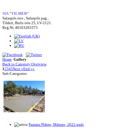
SIA ”TILMER”
Salaspils nov., Salaspils pag.,
Tilderi, Buču iela 25, LV-2121.
Reģ.Nr. 40103283375
Home
Gallery
Back to Category Overview
1
2
3
4
5
Next »
End »»
Sub-Categories
Pamatu Plātne, Mārupe, 2022.gads