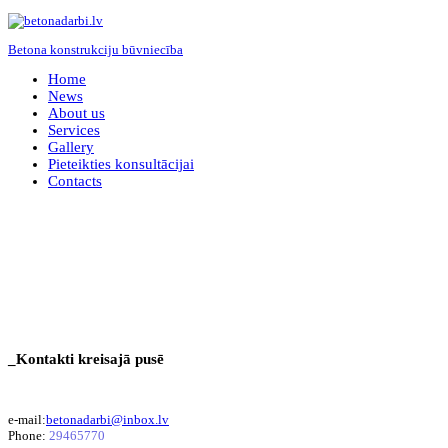
Betona konstrukciju būvniecība
Home
News
About us
Services
Gallery
Pieteikties konsultācijai
Contacts
_Kontakti kreisajā pusē
e-mail:
betonadarbi@inbox.lv
Phone:
29465770