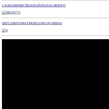
LAUKSAIMNIECĪBAS/RAŽOŠANAS OBJEKTI
DZELZSBETONA PĀRSEGUMI UN GRĪDAS