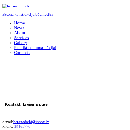
Betona konstrukciju būvniecība
Home
News
About us
Services
Gallery
Pieteikties konsultācijai
Contacts
_Kontakti kreisajā pusē
e-mail:
betonadarbi@inbox.lv
Phone:
29465770