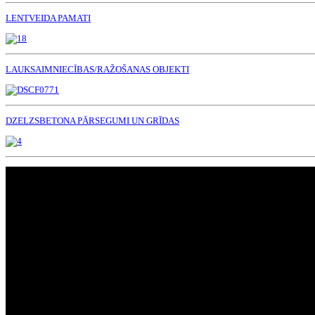
LENTVEIDA PAMATI
LAUKSAIMNIECĪBAS/RAŽOŠANAS OBJEKTI
DZELZSBETONA PĀRSEGUMI UN GRĪDAS