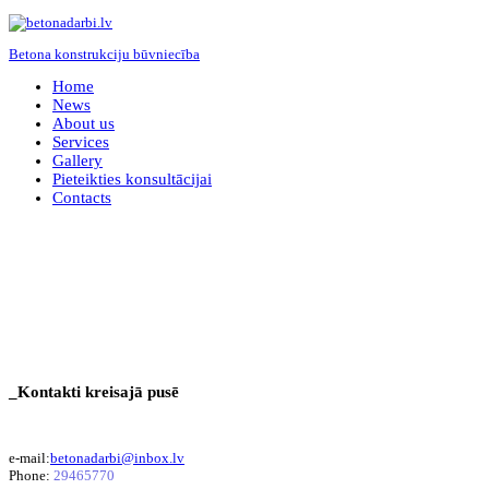
Betona konstrukciju būvniecība
Home
News
About us
Services
Gallery
Pieteikties konsultācijai
Contacts
_Kontakti kreisajā pusē
e-mail:
betonadarbi@inbox.lv
Phone:
29465770