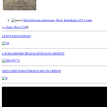
Dzelzsbetona pārsegums, Rīga, Katlakalns 2011.gads
«« Start
« Prev
1
2
3
4
5
LENTVEIDA PAMATI
LAUKSAIMNIECĪBAS/RAŽOŠANAS OBJEKTI
DZELZSBETONA PĀRSEGUMI UN GRĪDAS