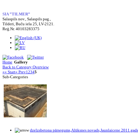
SIA ”TILMER”
Salaspils nov., Salaspils pag.,
Tilderi, Buču iela 25, LV-2121.
Reģ.Nr. 40103283375
Home
Gallery
Back to Category Overview
«« Start
« Prev
1
2
3
4
5
Sub-Categories
dzelzsbetona pārsegums,Alūksnes novads,Jaunlaicene 2011.gad