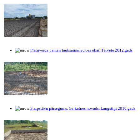
Plātņveida pamati lauksaimniecības ēkai, Tērvete 2012.gads
Starpstāvu pārsegums, Garkalnes novads, Langstiņi 2010.gads