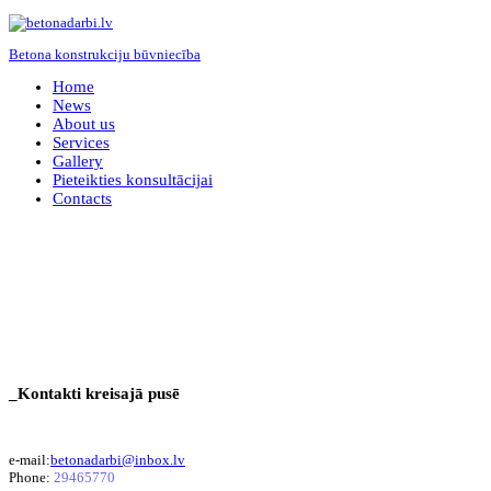
Betona konstrukciju būvniecība
Home
News
About us
Services
Gallery
Pieteikties konsultācijai
Contacts
_Kontakti kreisajā pusē
e-mail:
betonadarbi@inbox.lv
Phone:
29465770