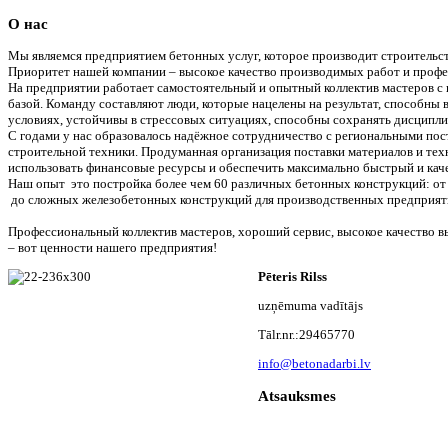
О нас
Мы являемся предприятием бетонных услуг, которое производит строительст
Приоритет нашей компании – высокое качество производимых работ и проф
На предприятии работает самостоятельный и опытный коллектив мастеров с
базой. Команду составляют люди, которые нацелены на результат, способны
условиях, устойчивы в стрессовых ситуациях, способны сохранять дисципли
С годами у нас образовалось надёжное сотрудничество с региональными по
строительной техники. Продуманная организация поставки материалов и тех
использовать финансовые ресурсы и обеспечить максимально быстрый и каче
Наш опыт это постройка более чем 60 различных бетонных конструкций: о
до сложных железобетонных конструкций для производственных предприяти
Профессиональный коллектив мастеров, хороший сервис, высокое качество 
– вот ценности нашего предприятия!
Pēteris Rilss
uzņēmuma vadītājs
Tālr.nr.:29465770
info@betonadarbi.lv
Atsauksmes