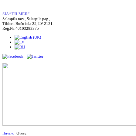
SIA ”TILMER”
Salaspils nov., Salaspils pag.,
Tilderi, Buču iela 25, LV-2121.
Reģ.Nr. 40103283375
Hачало
О нас