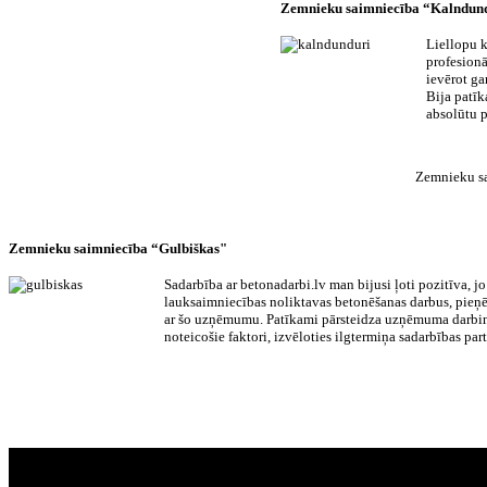
Zemnieku saimniecība “Kalndun
Liellopu k
profesionā
ievērot ga
Bija patīk
absolūtu p
Zemnieku sa
Zemnieku saimniecība “Gulbiškas"
Sadarbība ar betonadarbi.lv man bijusi ļoti pozitīva, 
lauksaimniecības noliktavas betonēšanas darbus, pieņ
ar šo uzņēmumu. Patīkami pārsteidza uzņēmuma darbini
noteicošie faktori, izvēloties ilgtermiņa sadarbības part