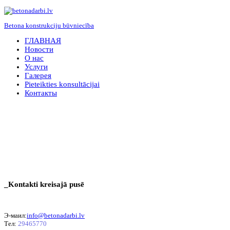
Betona konstrukciju būvniecība
ГЛАВНАЯ
Hовости
О нас
Услуги
Галерея
Pieteikties konsultācijai
Контакты
_Kontakti kreisajā pusē
Э-маил
:
info@betonadarbi.lv
Tел
:
29465770