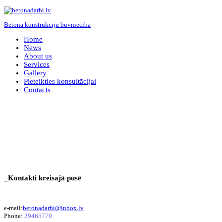
Betona konstrukciju būvniecība
Home
News
About us
Services
Gallery
Pieteikties konsultācijai
Contacts
_Kontakti kreisajā pusē
e-mail:
betonadarbi@inbox.lv
Phone:
29465770