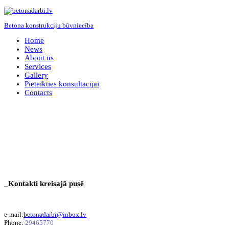
Betona konstrukciju būvniecība
Home
News
About us
Services
Gallery
Pieteikties konsultācijai
Contacts
_Kontakti kreisajā pusē
e-mail:
betonadarbi@inbox.lv
Phone:
29465770