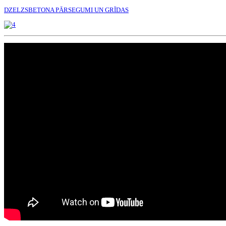
DZELZSBETONA PĀRSEGUMI UN GRĪDAS