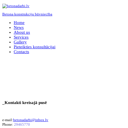
Betona konstrukciju būvniecība
Home
News
About us
Services
Gallery
Pieteikties konsultācijai
Contacts
_Kontakti kreisajā pusē
e-mail:
betonadarbi@inbox.lv
Phone:
29465770