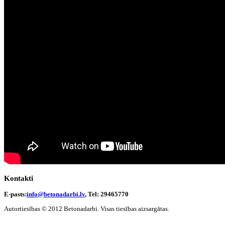
Kontakti
E-pasts:
info@betonadarbi.lv
, Tel: 29465770
Autortiesības © 2012 Betonadarbi. Visas tiesības aizsargātas.