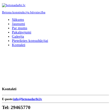
Betona konstrukciju būvniecība
Sākums
Jaunumi
Par mums
Pakalpojumi
Galerija
Pieteikties konsultācijai
Kontakti
Kontakti
E-pasts:
info@betonadarbi.lv
Tel:
29465770