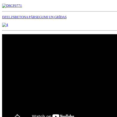
DZELZSBETONA PĀRSEGUMI UN GRĪDAS